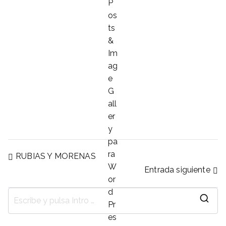
Navegación
RUBIAS Y MORENAS
Entrada siguiente
de
B
u