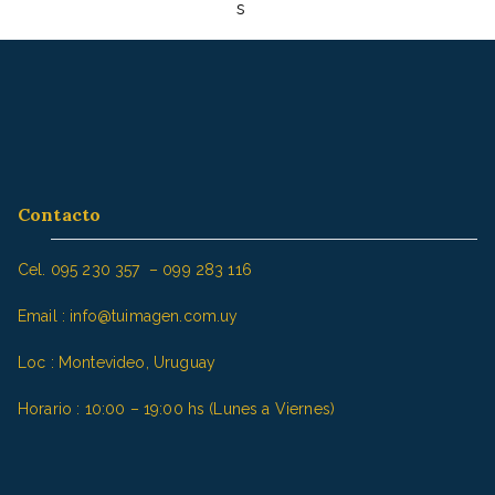
entradas
s
c
a
r
:
Contacto
Cel. 095 230 357 – 099 283 116
Email : info@tuimagen.com.uy
Loc : Montevideo, Uruguay
Horario : 10:00 – 19:00 hs (Lunes a Viernes)