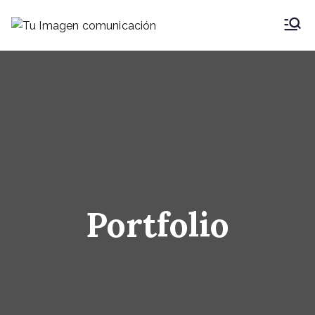
Saltar
al
Tu Imagen
Comunicación
contenido
Integral
comunicació
n
Portfolio