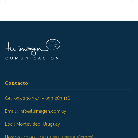
u
s
c
a
r
:
Contacto
Cel. 095 230 357 – 099 283 116
Email : info@tuimagen.com.uy
Loc : Montevideo, Uruguay
Horario : 10:00 – 19:00 hs (Lunes a Viernes)