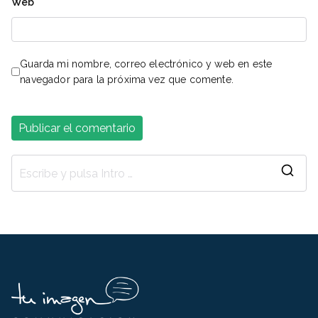
Web
Guarda mi nombre, correo electrónico y web en este
navegador para la próxima vez que comente.
B
u
s
c
a
r
: