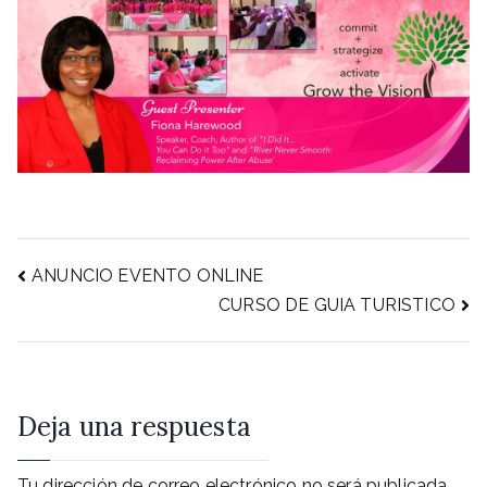
Navegación
ANUNCIO EVENTO ONLINE
CURSO DE GUIA TURISTICO
de
entradas
Deja una respuesta
Tu dirección de correo electrónico no será publicada.