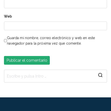
Web
Guarda mi nombre, correo electrónico y web en este
navegador para la próxima vez que comente.
B
u
s
c
a