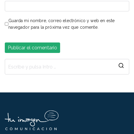
Guarda mi nombre, correo electrónico y web en este
navegador para la próxima vez que comente.
B
u
s
c
a
r
: