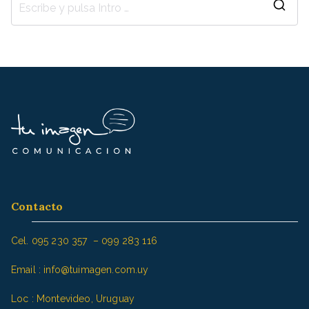
B
u
s
c
a
r
:
Contacto
Cel. 095 230 357 – 099 283 116
Email : info@tuimagen.com.uy
Loc : Montevideo, Uruguay