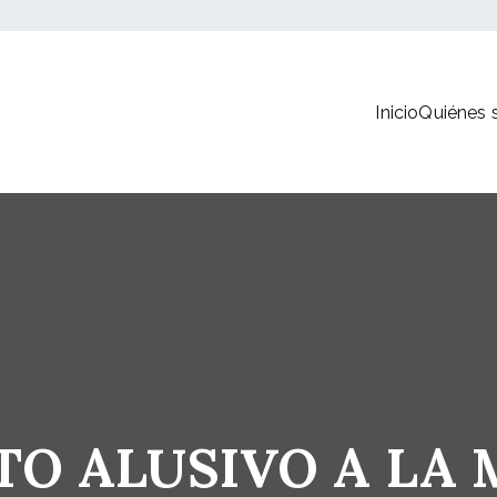
Inicio
Quiénes
gen comunicación
ción Integral
TO ALUSIVO A LA 